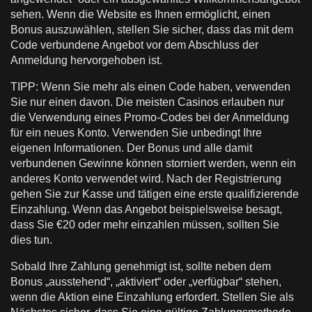
sehen. Wenn die Website es Ihnen ermöglicht, einen
Bonus auszuwählen, stellen Sie sicher, dass das mit dem
Code verbundene Angebot vor dem Abschluss der
Anmeldung hervorgehoben ist.
TIPP: Wenn Sie mehr als einen Code haben, verwenden
Sie nur einen davon. Die meisten Casinos erlauben nur
die Verwendung eines Promo-Codes bei der Anmeldung
für ein neues Konto. Verwenden Sie unbedingt Ihre
eigenen Informationen. Der Bonus und alle damit
verbundenen Gewinne können storniert werden, wenn ein
anderes Konto verwendet wird. Nach der Registrierung
gehen Sie zur Kasse und tätigen eine erste qualifizierende
Einzahlung. Wenn das Angebot beispielsweise besagt,
dass Sie €20 oder mehr einzahlen müssen, sollten Sie
dies tun.
Sobald Ihre Zahlung genehmigt ist, sollte neben dem
Bonus „ausstehend“, „aktiviert“ oder „verfügbar“ stehen,
wenn die Aktion eine Einzahlung erfordert. Stellen Sie als