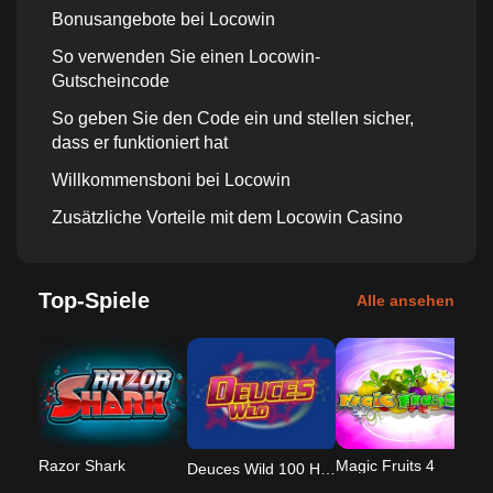
Bonusangebote bei Locowin
So verwenden Sie einen Locowin-
Gutscheincode
So geben Sie den Code ein und stellen sicher,
dass er funktioniert hat
Willkommensboni bei Locowin
Zusätzliche Vorteile mit dem Locowin Casino
Promo-Code
Umsatzbedingungen und Bonusbedingungen
Top-Spiele
Alle ansehen
Spiele, die für Freispiele und Bonuscodes im
Locowin Casino qualifizieren
Einzahlungsmethoden für Locowin: Karten, E-
Wallets und Krypto
Eine Auszahlung von Locowin vornehmen
Razor Shark
Magic Fruits 4
Deuces Wild 100 Hand
J
KYC (Know Your Customer) für Auszahlungen