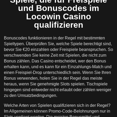
und Bonuscodes im
Locowin Casino
qualifizieren
Bonuscodes funktionieren in der Regel mit bestimmten
Spieltypen. Überprüfen Sie, welche Spiele berechtigt sind,
bevor Sie €20 einzahlen oder Freispiele beanspruchen. So
verschwenden Sie keine Zeit mit Spielen, die nicht zum
Bonus zählen. Das Casino entscheidet, wer den Bonus
erhalten kann, und es kann für ein Einzahlungs-Match und
einen Freispiel-Drop unterschiedlich sein. Wenn Sie Ihren
Bonus verwenden, holen Sie in der Regel das meiste
heraus, wenn Sie genehmigte Slots spielen. Tischspiele
hingegen sind entweder nicht erlaubt oder zählen weniger
zu den Umsatzbedingungen.
Welche Arten von Spielen qualifizieren sich in der Regel?
Im Allgemeinen können Promo-Code-Belohnungen nur in
Slots verdient werden. Die meisten Bonusmittel und