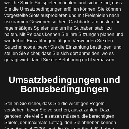
welche Spiele Sie spielen möchten, und sicher sind, dass
Sie die Umsatzbedingungen erfüllen können. Sie können
vorgestellte Slots ausprobieren und mit Freispielen nach
risikoarmen Gewinnen suchen. Cashback: am besten für
regelmäßiges Spielen und um Ihr Guthaben stabil zu
halten. Mit Reloads können Sie Ihre Sitzungen planen und
wiederholt Einzahlungen tätigen. Verwenden Sie den
Gutscheincode, bevor Sie die Einzahlung bestätigen, und
stellen Sie sicher, dass Sie sich dort anmelden, wo es
gefragt wird, damit Sie die Belohnung nicht verpassen.
Umsatzbedingungen und
Bonusbedingungen
Stellen Sie sicher, dass Sie die wichtigen Regeln
verstehen, bevor Sie versuchen, auszuzahlen. Dazu
gehören, wie viel Sie setzen müssen, die berechtigten
Spiele, der maximale Betrag, den Sie abheben können
(zum Beispiel €200), und die Zeit, die Sie dafür haben.