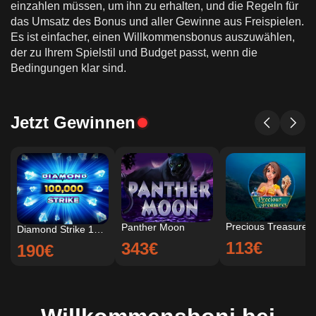
einzahlen müssen, um ihn zu erhalten, und die Regeln für
das Umsatz des Bonus und aller Gewinne aus Freispielen.
Es ist einfacher, einen Willkommensbonus auszuwählen,
der zu Ihrem Spielstil und Budget passt, wenn die
Bedingungen klar sind.
Jetzt Gewinnen
Precious Treasures
Panther Moon
Diamond Strike 100000
113€
343€
190€