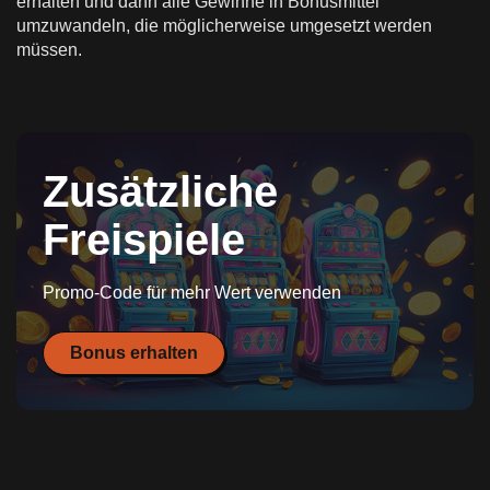
erhalten und dann alle Gewinne in Bonusmittel
umzuwandeln, die möglicherweise umgesetzt werden
müssen.
Zusätzliche
Freispiele
Promo-Code für mehr Wert verwenden
Bonus erhalten