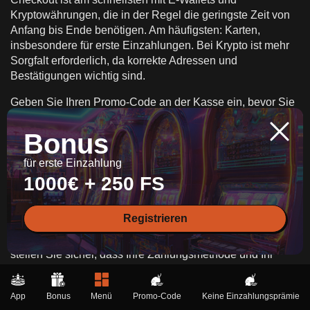
Kryptowährungen, die in der Regel die geringste Zeit von
Anfang bis Ende benötigen. Am häufigsten: Karten,
insbesondere für erste Einzahlungen. Bei Krypto ist mehr
Sorgfalt erforderlich, da korrekte Adressen und
Bestätigungen wichtig sind.
Geben Sie Ihren Promo-Code an der Kasse ein, bevor Sie
die Zahlung bestätigen, wenn eine qualifizierende
Einzahlung erforderlich ist. Um sicherzustellen, dass das
Bonus
System den Bonus korrekt berechnet, wenn der Bonus an
für erste Einzahlung
die erste Einzahlung gebunden ist, halten Sie sich an
einen sauberen Betrag wie eine Einzahlung von €50. Als
1000€ + 250 FS
Beispiel beträgt die Mindesteinzahlung für Karten in der
Regel schnelle, direkte Bankfinanzierung €10, E-Wallets
Registrieren
sind schnell, und Sie können Ihre Ausgaben separat
verfolgen €10. Damit Einzahlungen reibungslos ablaufen,
stellen Sie sicher, dass Ihre Zahlungsmethode und Ihr
Profilname übereinstimmen, und wechseln Sie während
einer Aktion nicht die Methode, wenn die Bedingungen nur
App
Bonus
Menü
Promo-Code
Keine Einzahlungsprämie
eine erlauben.