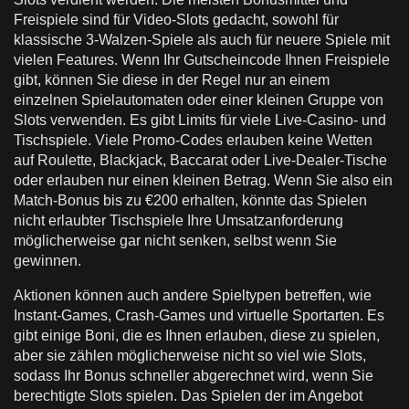
Freispiele sind für Video-Slots gedacht, sowohl für
klassische 3-Walzen-Spiele als auch für neuere Spiele mit
vielen Features. Wenn Ihr Gutscheincode Ihnen Freispiele
gibt, können Sie diese in der Regel nur an einem
einzelnen Spielautomaten oder einer kleinen Gruppe von
Slots verwenden. Es gibt Limits für viele Live-Casino- und
Tischspiele. Viele Promo-Codes erlauben keine Wetten
auf Roulette, Blackjack, Baccarat oder Live-Dealer-Tische
oder erlauben nur einen kleinen Betrag. Wenn Sie also ein
Match-Bonus bis zu €200 erhalten, könnte das Spielen
nicht erlaubter Tischspiele Ihre Umsatzanforderung
möglicherweise gar nicht senken, selbst wenn Sie
gewinnen.
Aktionen können auch andere Spieltypen betreffen, wie
Instant-Games, Crash-Games und virtuelle Sportarten. Es
gibt einige Boni, die es Ihnen erlauben, diese zu spielen,
aber sie zählen möglicherweise nicht so viel wie Slots,
sodass Ihr Bonus schneller abgerechnet wird, wenn Sie
berechtigte Slots spielen. Das Spielen der im Angebot