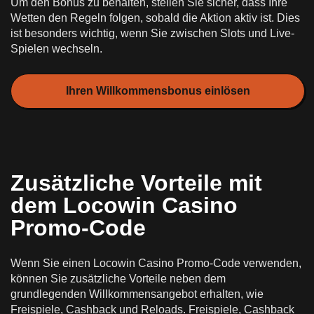
Um den Bonus zu behalten, stellen Sie sicher, dass Ihre
Wetten den Regeln folgen, sobald die Aktion aktiv ist. Dies
ist besonders wichtig, wenn Sie zwischen Slots und Live-
Spielen wechseln.
Ihren Willkommensbonus einlösen
Zusätzliche Vorteile mit
dem Locowin Casino
Promo-Code
Wenn Sie einen Locowin Casino Promo-Code verwenden,
können Sie zusätzliche Vorteile neben dem
grundlegenden Willkommensangebot erhalten, wie
Freispiele, Cashback und Reloads. Freispiele, Cashback